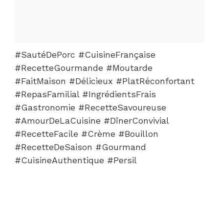
#SautéDePorc #CuisineFrançaise
#RecetteGourmande #Moutarde
#FaitMaison #Délicieux #PlatRéconfortant
#RepasFamilial #IngrédientsFrais
#Gastronomie #RecetteSavoureuse
#AmourDeLaCuisine #DînerConvivial
#RecetteFacile #Crème #Bouillon
#RecetteDeSaison #Gourmand
#CuisineAuthentique #Persil