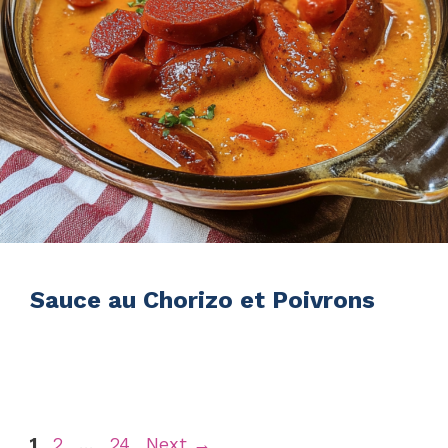
Sauce au Chorizo et Poivrons
Page
Page
Page
1
2
…
24
Next
→