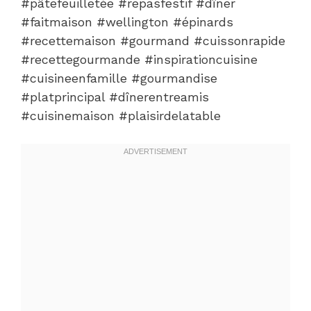
#pâtefeuilletée #repasfestif #dîner
#faitmaison #wellington #épinards
#recettemaison #gourmand #cuissonrapide
#recettegourmande #inspirationcuisine
#cuisineenfamille #gourmandise
#platprincipal #dînerentreamis
#cuisinemaison #plaisirdelatable