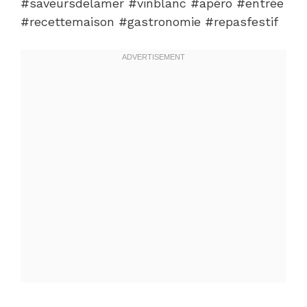
#saveursdelamer #vinblanc #apéro #entrée
#recettemaison #gastronomie #repasfestif