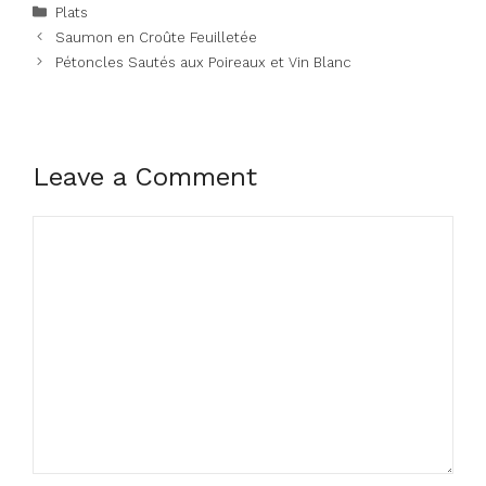
Categories
Plats
Saumon en Croûte Feuilletée
Pétoncles Sautés aux Poireaux et Vin Blanc
Leave a Comment
Comment