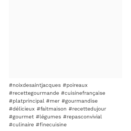
#noixdesaintjacques #poireaux
#recettegourmande #cuisinefrançaise
#platprincipal #mer #gourmandise
#délicieux #faitmaison #recettedujour
#gourmet #légumes #repasconvivial
#culinaire #finecuisine