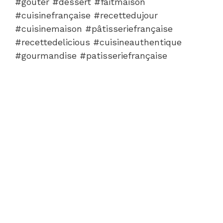
#gouter #dessert #faitmaison
#cuisinefrançaise #recettedujour
#cuisinemaison #pâtisseriefrançaise
#recettedelicious #cuisineauthentique
#gourmandise #patisseriefrançaise