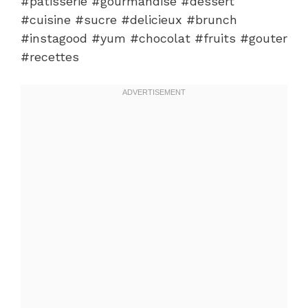
#patisserie #gourmandise #dessert
#cuisine #sucre #delicieux #brunch
#instagood #yum #chocolat #fruits #gouter
#recettes