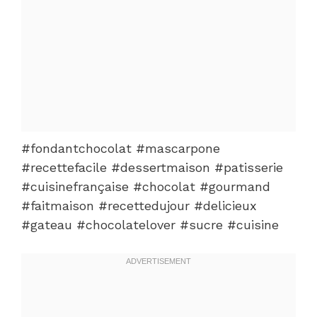
#fondantchocolat #mascarpone
#recettefacile #dessertmaison #patisserie
#cuisinefrançaise #chocolat #gourmand
#faitmaison #recettedujour #delicieux
#gateau #chocolatelover #sucre #cuisine