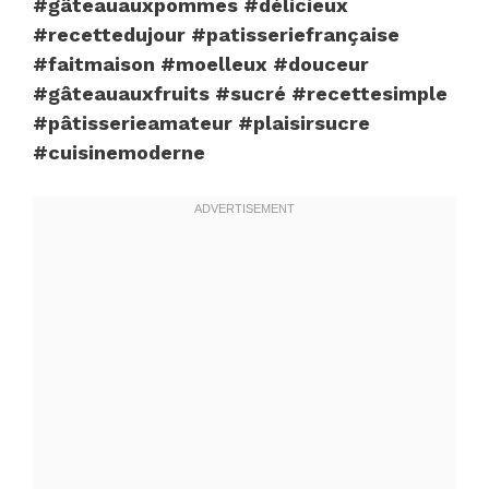
#gâteauauxpommes #délicieux
#recettedujour #patisseriefrançaise
#faitmaison #moelleux #douceur
#gâteauauxfruits #sucré #recettesimple
#pâtisserieamateur #plaisirsucre
#cuisinemoderne