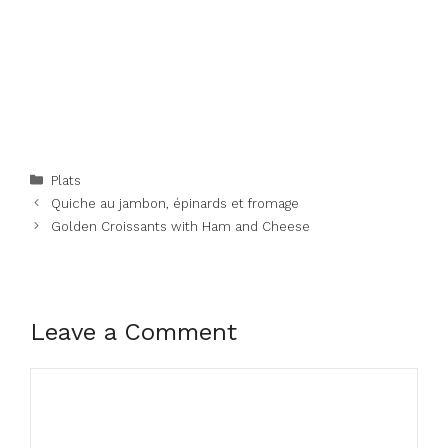
Categories
Plats
Quiche au jambon, épinards et fromage
Golden Croissants with Ham and Cheese
Leave a Comment
Comment