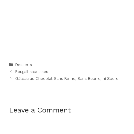
Categories
Desserts
Rougail saucisses
Gâteau au Chocolat Sans Farine, Sans Beurre, ni Sucre
Leave a Comment
Comment