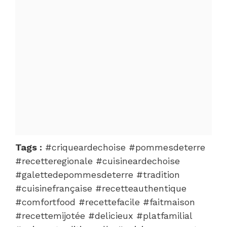
Tags :
#criqueardechoise #pommesdeterre
#recetteregionale #cuisineardechoise
#galettedepommesdeterre #tradition
#cuisinefrançaise #recetteauthentique
#comfortfood #recettefacile #faitmaison
#recettemijotée #delicieux #platfamilial