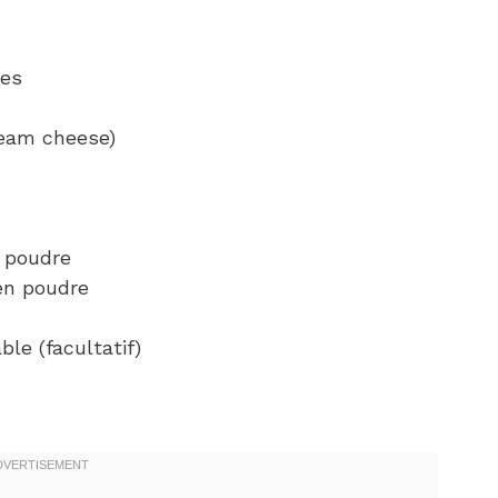
ces
ream cheese)
n poudre
 en poudre
ble (facultatif)