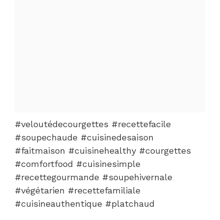
#veloutédecourgettes #recettefacile
#soupechaude #cuisinedesaison
#faitmaison #cuisinehealthy #courgettes
#comfortfood #cuisinesimple
#recettegourmande #soupehivernale
#végétarien #recettefamiliale
#cuisineauthentique #platchaud