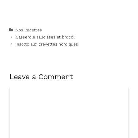
Categories
Nos Recettes
Casserole saucisses et brocoli
Risotto aux crevettes nordiques
Leave a Comment
Comment