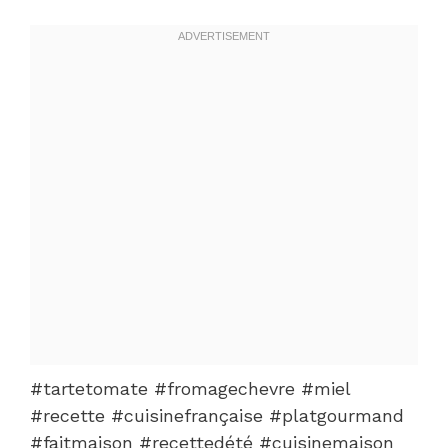
#tartetomate #fromagechevre #miel
#recette #cuisinefrançaise #platgourmand
#faitmaison #recettedété #cuisinemaison