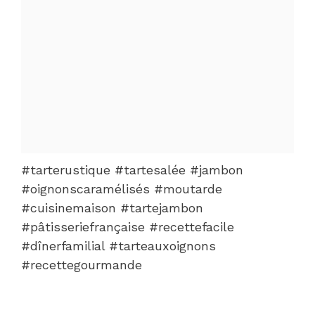
#tarterustique #tartesalée #jambon
#oignonscaramélisés #moutarde
#cuisinemaison #tartejambon
#pâtisseriefrançaise #recettefacile
#dînerfamilial #tarteauxoignons
#recettegourmande