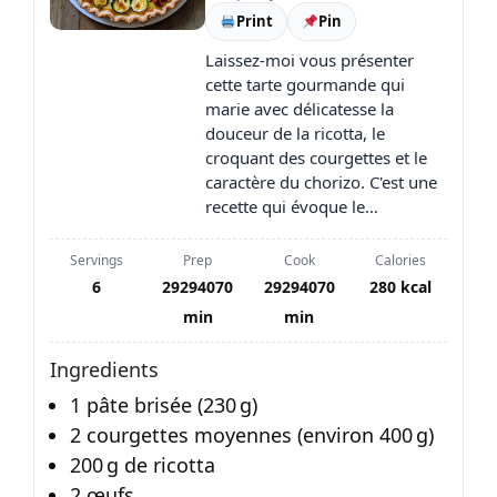
Print
Pin
Laissez-moi vous présenter
cette tarte gourmande qui
marie avec délicatesse la
douceur de la ricotta, le
croquant des courgettes et le
caractère du chorizo. C'est une
recette qui évoque le…
Servings
Prep
Cook
Calories
6
29294070
29294070
280 kcal
min
min
Ingredients
1 pâte brisée (230 g)
2 courgettes moyennes (environ 400 g)
200 g de ricotta
2 œufs