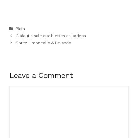
Categories
Plats
Clafoutis salé aux blettes et lardons
Spritz Limoncello & Lavande
Leave a Comment
Comment