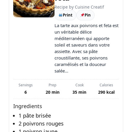
Recipe by
Cuisine Creatif
Print
Pin
La tarte aux poivrons et feta est
un véritable délice
méditerranéen qui apporte
soleil et saveurs dans votre
assiette. Avec sa pâte
croustillante, ses poivrons
caramélisés et la douceur
salée…
Servings
Prep
Cook
Calories
6
20 min
35 min
290 kcal
Ingredients
1 pâte brisée
2 poivrons rouges
1 poivron jaune