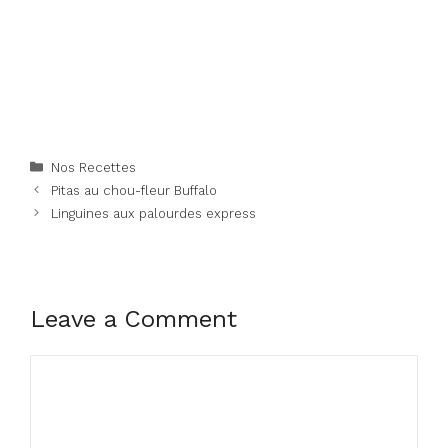
Categories
Nos Recettes
Pitas au chou-fleur Buffalo
Linguines aux palourdes express
Leave a Comment
Comment