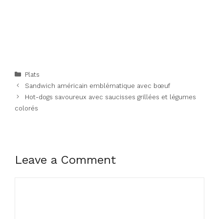
Categories
Plats
Sandwich américain emblématique avec bœuf
Hot-dogs savoureux avec saucisses grillées et légumes
colorés
Leave a Comment
Comment