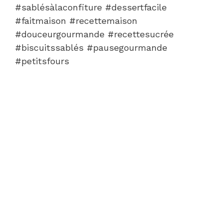
#sablésàlaconfiture #dessertfacile
#faitmaison #recettemaison
#douceurgourmande #recettesucrée
#biscuitssablés #pausegourmande
#petitsfours