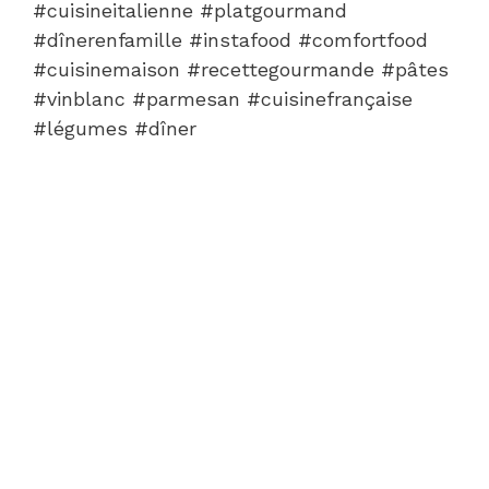
#cuisineitalienne #platgourmand
#dînerenfamille #instafood #comfortfood
#cuisinemaison #recettegourmande #pâtes
#vinblanc #parmesan #cuisinefrançaise
#légumes #dîner