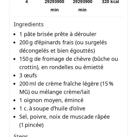
4
29293900
29293900
320 kcal
min
min
Ingredients
1 pâte brisée prête à dérouler
200 g d’épinards frais (ou surgelés
décongelés et bien égouttés)
150 g de fromage de chèvre (bûche ou
crottin), en rondelles ou émietté
3 œufs
200 ml de crème fraîche légère (15 %
MG) ou mélange crème/lait
1 oignon moyen, émincé
1 c. à soupe d’huile d’olive
Sel, poivre, noix de muscade râpée
(1 pincée)
Steps