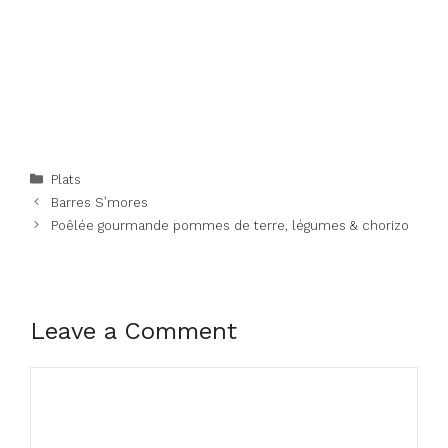
Categories
Plats
Barres S’mores
Poêlée gourmande pommes de terre, légumes & chorizo
Leave a Comment
Comment