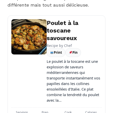
différente mais tout aussi délicieuse.
Poulet à la
toscane
savoureux
Recipe by
Chef
Print
Pin
Le poulet à la toscane est une
explosion de saveurs
méditerranéennes qui
transporte instantanément vos
papilles dans les collines
ensoleillées d'Italie. Ce plat
combine la tendreté du poulet
avec la…
Servings
Prep
Cook
Calories