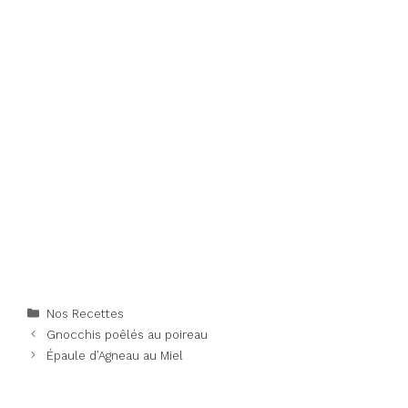
Categories
Nos Recettes
Gnocchis poêlés au poireau
Épaule d’Agneau au Miel