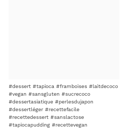
#dessert #tapioca #framboises #laitdecoco
#vegan #sansgluten #sucrecoco
#dessertasiatique #perlesdujapon
#dessertléger #recettefacile
#recettedessert #sanslactose
#tapiocapudding #recettevegan