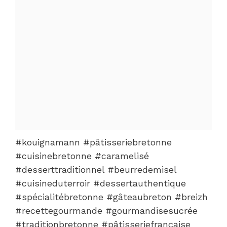
#kouignamann #pâtisseriebretonne
#cuisinebretonne #caramelisé
#desserttraditionnel #beurredemisel
#cuisineduterroir #dessertauthentique
#spécialitébretonne #gâteaubreton #breizh
#recettegourmande #gourmandisesucrée
#traditionbretonne #pâtisseriefrançaise