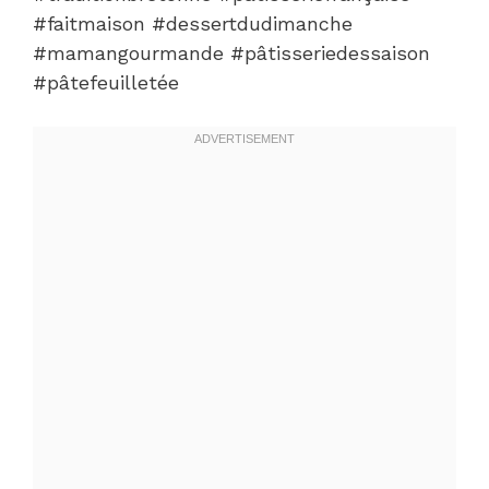
#faitmaison #dessertdudimanche
#mamangourmande #pâtisseriedessaison
#pâtefeuilletée