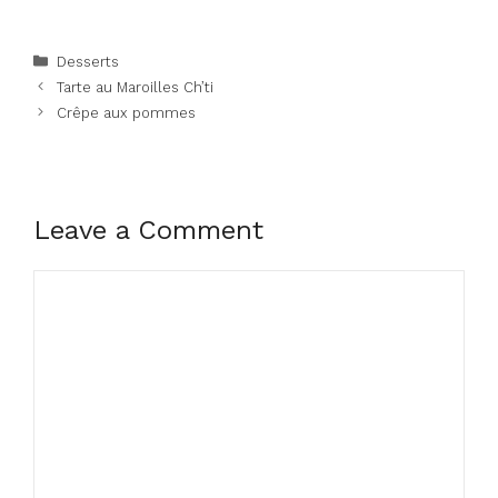
Categories
Desserts
Tarte au Maroilles Ch’ti
Crêpe aux pommes
Leave a Comment
Comment