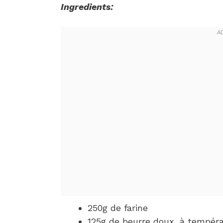
Ingredients:
250g de farine
125g de beurre doux, à tempér