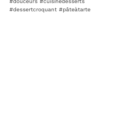
#douceurs #cuisinedesserts
#dessertcroquant #pâteàtarte