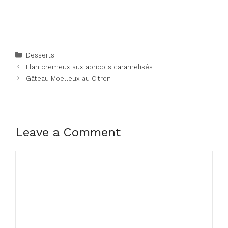
Categories
Desserts
Flan crémeux aux abricots caramélisés
Gâteau Moelleux au Citron
Leave a Comment
Comment