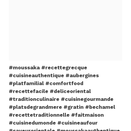
#moussaka #recettegrecque
#cuisineauthentique #aubergines
#platfamilial #comfortfood
#recettefacile #deliceoriental
#traditionculinaire #cuisinegourmande
#platsdegrandmere #gratin #bechamel
#recettetraditionnelle #faitmaison
#cuisinedumonde #cuisineaufour
#saveurorientale #moussakaauthentique