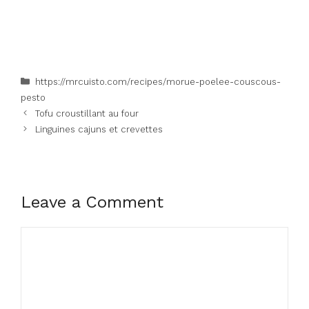
Categories
https://mrcuisto.com/recipes/morue-poelee-couscous-
pesto
Tofu croustillant au four
Linguines cajuns et crevettes
Leave a Comment
Comment