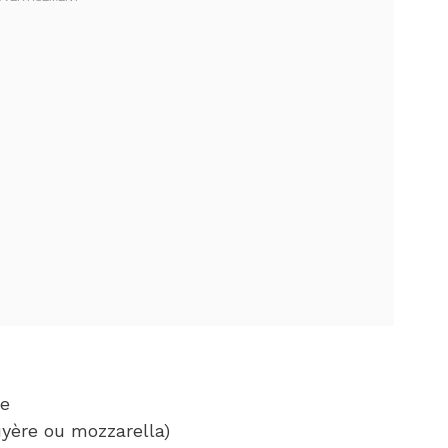
se
uyère ou mozzarella)