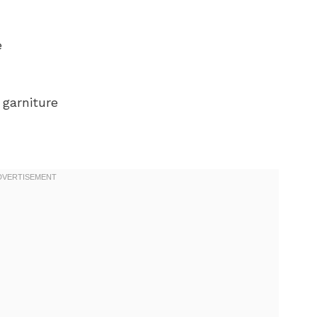
e
 garniture