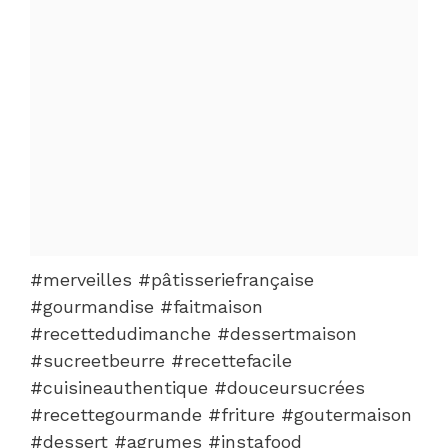
#merveilles #pâtisseriefrançaise
#gourmandise #faitmaison
#recettedudimanche #dessertmaison
#sucreetbeurre #recettefacile
#cuisineauthentique #douceursucrées
#recettegourmande #friture #goutermaison
#dessert #agrumes #instafood