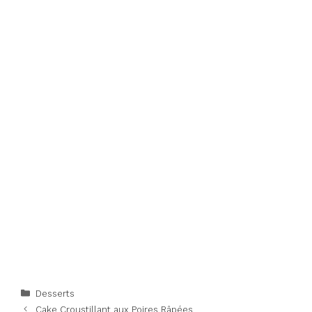
Categories
Desserts
Cake Croustillant aux Poires Râpées