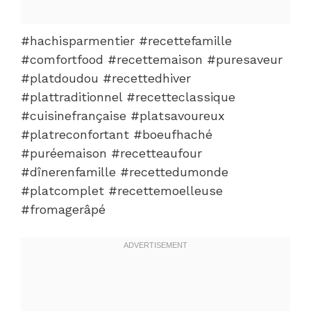
#hachisparmentier #recettefamille
#comfortfood #recettemaison #puresaveur
#platdoudou #recettedhiver
#plattraditionnel #recetteclassique
#cuisinefrançaise #platsavoureux
#platreconfortant #boeufhaché
#puréemaison #recetteaufour
#dînerenfamille #recettedumonde
#platcomplet #recettemoelleuse
#fromagerâpé