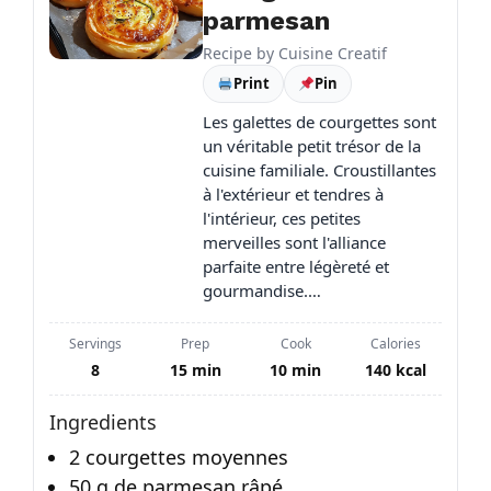
parmesan
Recipe by
Cuisine Creatif
Print
Pin
Les galettes de courgettes sont
un véritable petit trésor de la
cuisine familiale. Croustillantes
à l'extérieur et tendres à
l'intérieur, ces petites
merveilles sont l'alliance
parfaite entre légèreté et
gourmandise.…
Servings
Prep
Cook
Calories
8
15 min
10 min
140 kcal
Ingredients
2 courgettes moyennes
50 g de parmesan râpé