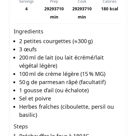
Servings
Prep
Cook
Calories
4
29293710
29293710
180 kcal
min
min
Ingredients
2 petites courgettes (≈300 g)
3 œufs
200 ml de lait (ou lait écrémé/lait
végétal légère)
100 ml de crème légère (15 % MG)
50 g de parmesan râpé (facultatif)
1 gousse d’ail (ou échalote)
Sel et poivre
Herbes fraîches (ciboulette, persil ou
basilic)
Steps
Préchauffer le four à 180 °C