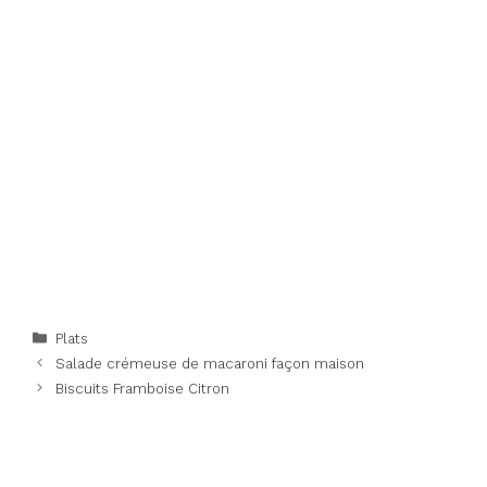
Categories
Plats
Salade crémeuse de macaroni façon maison
Biscuits Framboise Citron