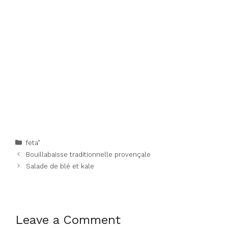
Categories
feta"
Bouillabaisse traditionnelle provençale
Salade de blé et kale
Leave a Comment