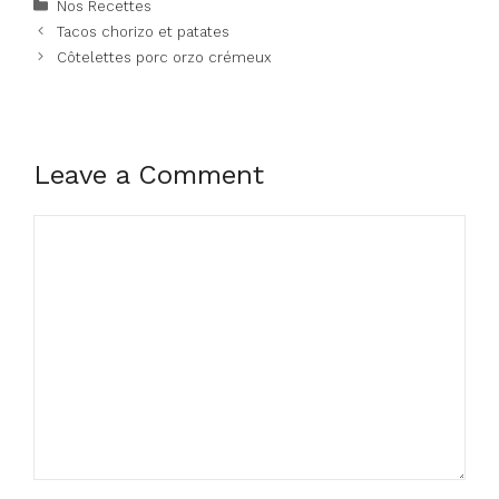
Categories
Nos Recettes
Tacos chorizo et patates
Côtelettes porc orzo crémeux
Leave a Comment
Comment