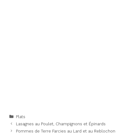
Categories
Plats
Lasagnes au Poulet, Champignons et Épinards
Pommes de Terre Farcies au Lard et au Reblochon