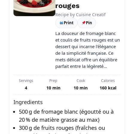
rouges
Recipe by
Cuisine Creatif
Print
Pin
La douceur de fromage blanc
et coulis de fruits rouges est un
dessert qui incarne l'élégance
de la simplicité française. Ce
mets délicat offre un équilibre
parfait entre la légèreté…
Servings
Prep
Cook
Calories
4
10 min
10 min
160 kcal
Ingredients
500 g de fromage blanc (égoutté ou à
20 % de matière grasse au max)
300 g de fruits rouges (fraîches ou