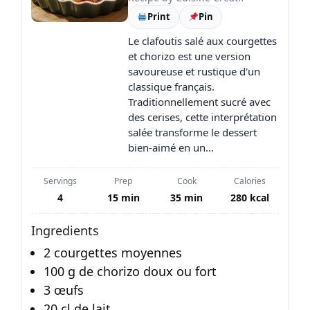
Print
Pin
Le clafoutis salé aux courgettes
et chorizo est une version
savoureuse et rustique d'un
classique français.
Traditionnellement sucré avec
des cerises, cette interprétation
salée transforme le dessert
bien-aimé en un…
Servings
Prep
Cook
Calories
4
15 min
35 min
280 kcal
Ingredients
2 courgettes moyennes
100 g de chorizo doux ou fort
3 œufs
20 cl de lait