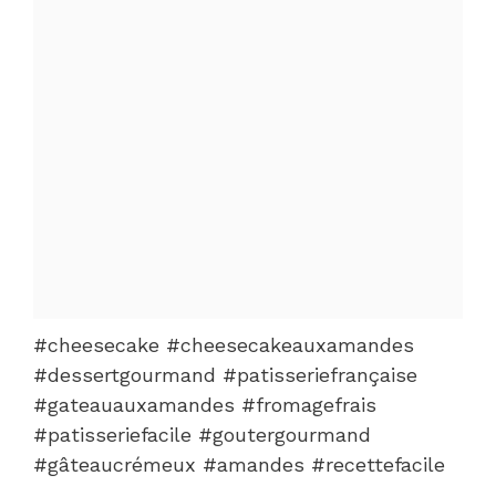
#cheesecake #cheesecakeauxamandes
#dessertgourmand #patisseriefrançaise
#gateauauxamandes #fromagefrais
#patisseriefacile #goutergourmand
#gâteaucrémeux #amandes #recettefacile