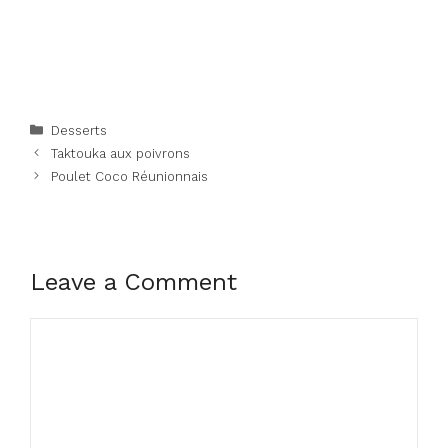
Categories
Desserts
Taktouka aux poivrons
Poulet Coco Réunionnais
Leave a Comment
Comment