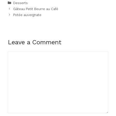
Categories
Desserts
Gâteau Petit Beurre au Café
Potée auvergnate
Leave a Comment
Comment