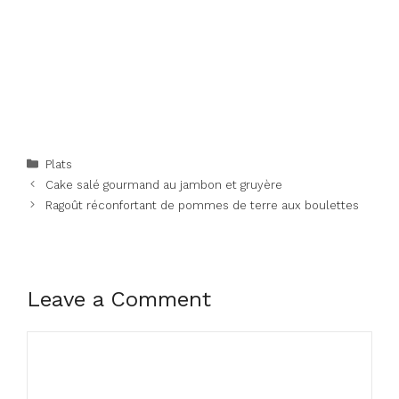
Categories
Plats
Cake salé gourmand au jambon et gruyère
Ragoût réconfortant de pommes de terre aux boulettes
Leave a Comment
Comment