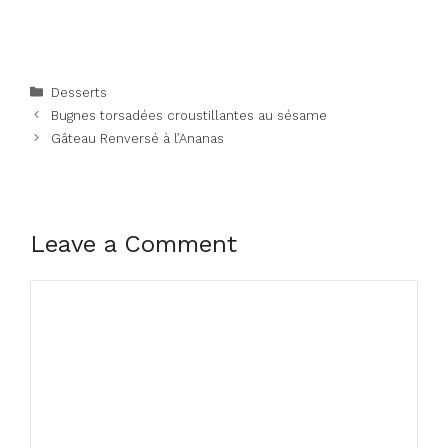
Categories
Desserts
Bugnes torsadées croustillantes au sésame
Gâteau Renversé à l’Ananas
Leave a Comment
Comment