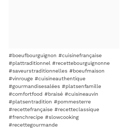
#boeufbourguignon #cuisinefrançaise
#plattraditionnel #recettebourguignonne
#saveurstraditionnelles #boeufmaison
#vinrouge #cuisineauthentique
#gourmandisesalées #platsenfamille
#comfortfood #braisé #cuisineauvin
#platsentradition #pommesterre
#recettefrançaise #recetteclassique
#frenchrecipe #slowcooking
#recettegourmande