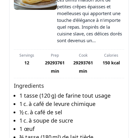
petites crêpes épaisses et
moelleuses qui apportent une
touche d'élégance à n'importe
quel repas. Inspirés de la
cuisine slave, ces délices dorés
sont devenus un…
Servings
Prep
Cook
Calories
12
29293761
29293761
150 kcal
min
min
Ingredients
1 tasse (120 g) de farine tout usage
1 c. à café de levure chimique
½ c. à café de sel
1 c. à soupe de sucre
1 œuf
¾ tasse (180 ml) de lait tiède