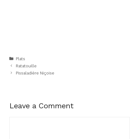
Categories
Plats
Ratatouille
Pissaladière Niçoise
Leave a Comment
Comment