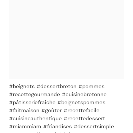
#beignets #dessertbreton #pommes
#recettegourmande #cuisinebretonne
#pâtisseriefraîche #beignetspommes
#faitmaison #goûter #recettefacile
#cuisineauthentique #recettedessert
#miammiam #friandises #dessertsimple